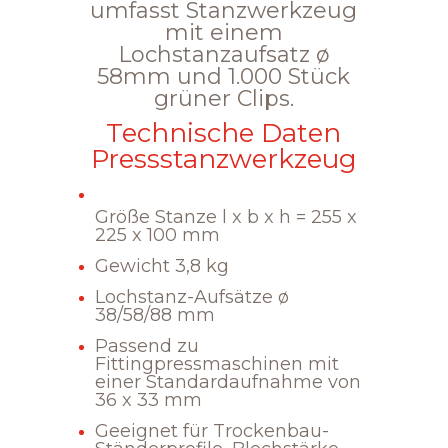
umfasst Stanzwerkzeug
mit einem
Lochstanzaufsatz ø
58mm und 1.000 Stück
grüner Clips.
Technische Daten
Pressstanzwerkzeug
Größe Stanze l x b x h = 255 x
225 x 100 mm
Gewicht 3,8 kg
Lochstanz-Aufsätze ø
38/58/88 mm
Passend zu
Fittingpressmaschinen mit
einer Standardaufnahme von
36 x 33 mm
Geeignet für Trockenbau-